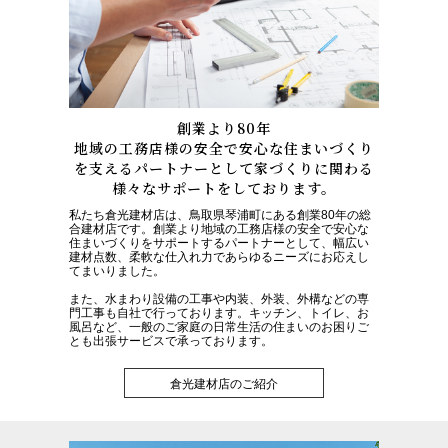
創業より80年
地域の工務店様の安全で安心な住まいづくり
を支えるパートナーとして
家づくりに関わる
様々なサポートをしております。
私たち倉光建材店は、鳥取県琴浦町にある創業80年の総
合建材店です。創業より地域の工務店様の安全で安心な
住まいづくりをサポートするパートナーとして、幅広い
建材点数、柔軟な仕入れ力であらゆるニーズにお応えし
てまいりました。
また、水まわり設備の工事や内装、外装、外構などの専
門工事も自社で行っております。キッチン、トイレ、お
風呂など、一般のご家庭の日常生活の住まいのお困りご
とも出張サービスで承っております。
倉光建材店のご紹介